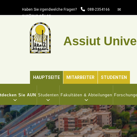
Direkt
Haben Sie irgendwelche Fragen?
088-2354166
zum
sup@aun.edu.eg
Inhalt
Assiut Unive
HAUPTSEITE
MITARBEITER
STUDENTEN
IN
VIGATION
tdecken Sie AUN
Studenten
Fakultäten & Abteilungen
Forschunge