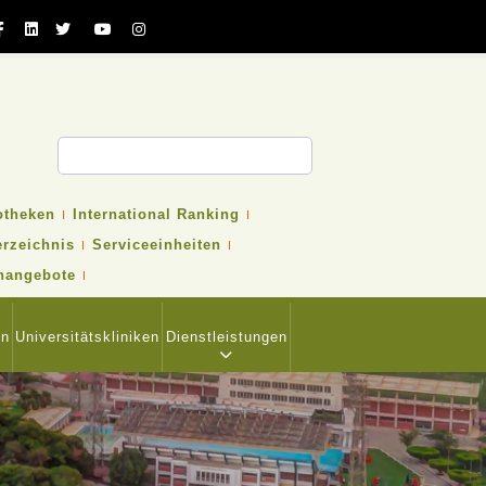
otheken
International Ranking
erzeichnis
Serviceeinheiten
nangebote
en
Universitätskliniken
Dienstleistungen