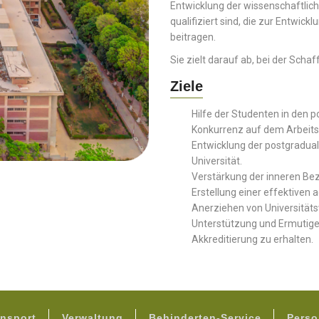
Entwicklung der wissenschaftli
qualifiziert sind, die zur Entwick
beitragen.
Sie zielt darauf ab, bei der Scha
Ziele
Hilfe der Studenten in den 
Konkurrenz auf dem Arbeits
Entwicklung der postgradua
Universität.
Verstärkung der inneren Bez
Erstellung einer effektiven 
Anerziehen von Universitäts
Unterstützung und Ermutigen
Akkreditierung zu erhalten.
FOOTER
nsport
Verwaltung
Behinderten-Service
Perso