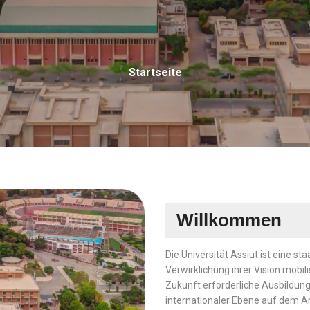
Pfadnavigati
Startseite
Willkommen
Die Universität Assiut ist eine sta
Verwirklichung ihrer Vision mobili
Zukunft erforderliche Ausbildung 
internationaler Ebene auf dem Ar