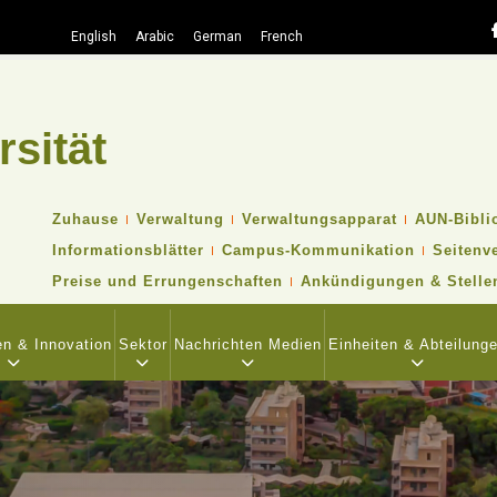
English
Arabic
German
French
rsität
Suche
TOP
Zuhause
Verwaltung
Verwaltungsapparat
AUN-Bibli
HEADER
Informationsblätter
Campus-Kommunikation
Seitenv
NAVIGATION
MENU
Preise und Errungenschaften
Ankündigungen & Stelle
n & Innovation
Sektor
Nachrichten Medien
Einheiten & Abteilung