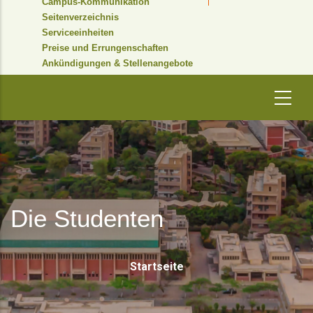
Campus-Kommunikation
Seitenverzeichnis
Serviceeinheiten
Preise und Errungenschaften
Ankündigungen & Stellenangebote
Die Studenten
Pfadnavigati
Startseite