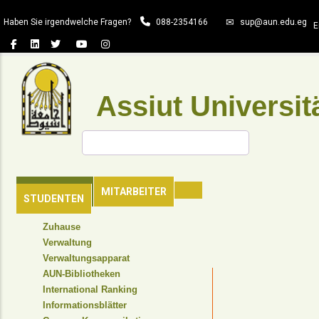
Direkt
Haben Sie irgendwelche Fragen?
088-2354166
sup@aun.edu.eg
zum
E
Inhalt
Assiut Universit
Suche
HAUPTSEITE
MITARBEITER
STUDENTEN
TOP
Zuhause
HEADER
Verwaltung
NAVIGATION
Verwaltungsapparat
MENU
AUN-Bibliotheken
International Ranking
Informationsblätter