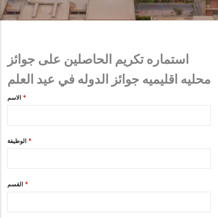
استماره تكريم الحاصلين على جوائز
محليه اقليميه جوائز الدوله في عيد العلم
الاسم
الوظيفة
القسم