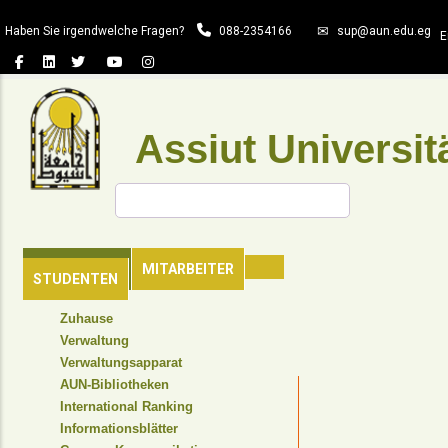
Direkt
Haben Sie irgendwelche Fragen?
088-2354166
sup@aun.edu.eg
zum
E
Inhalt
Assiut Universit
Suche
HAUPTSEITE
MITARBEITER
STUDENTEN
TOP
Zuhause
HEADER
Verwaltung
NAVIGATION
Verwaltungsapparat
MENU
AUN-Bibliotheken
International Ranking
Informationsblätter