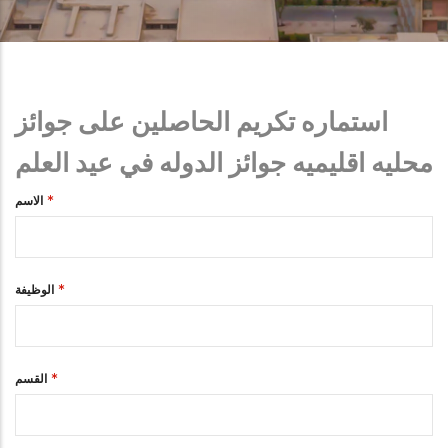
استماره تكريم الحاصلين على جوائز
محليه اقليميه جوائز الدوله في عيد العلم
الاسم
الوظيفة
القسم