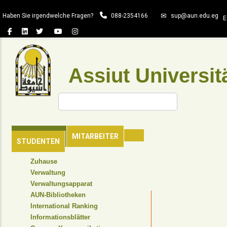
Direkt
Haben Sie irgendwelche Fragen?
088-2354166
sup@aun.edu.eg
zum
E
Inhalt
Assiut Universit
Suche
HAUPTSEITE
MITARBEITER
STUDENTEN
TOP
Zuhause
HEADER
Verwaltung
NAVIGATION
Verwaltungsapparat
MENU
AUN-Bibliotheken
International Ranking
Informationsblätter