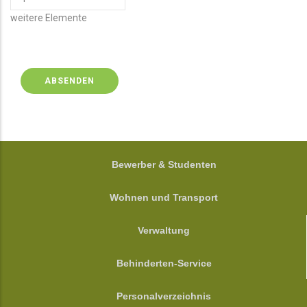
WEITERE
weitere Elemente
ELEMENTE
FOOTER
Bewerber & Studenten
Wohnen und Transport
Verwaltung
Behinderten-Service
Personalverzeichnis