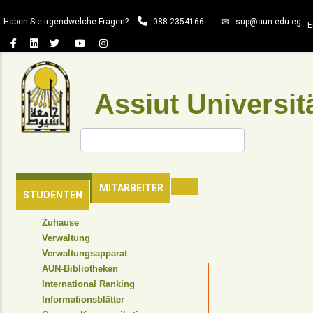
Direkt
Haben Sie irgendwelche Fragen?
088-2354166
sup@aun.edu.eg
zum
E
Inhalt
Assiut Universit
Suche
HAUPTSEITE
MITARBEITER
STUDENTEN
TOP
Zuhause
HEADER
Verwaltung
NAVIGATION
Verwaltungsapparat
MENU
AUN-Bibliotheken
International Ranking
Informationsblätter