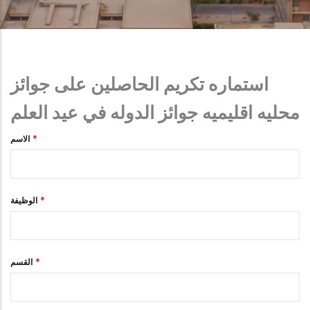
استماره تكريم الحاصلين على جوائز
محليه اقليميه جوائز الدوله في عيد العلم
الاسم
الوظيفة
القسم