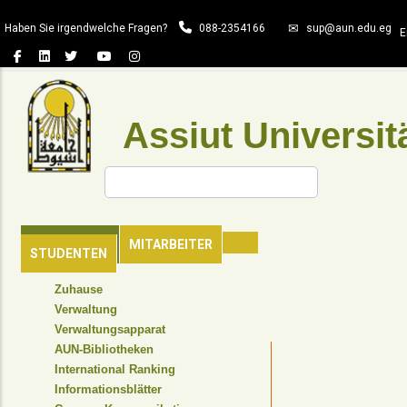
Direkt
Haben Sie irgendwelche Fragen?
088-2354166
sup@aun.edu.eg
zum
E
Inhalt
Assiut Universit
Suche
HAUPTSEITE
MITARBEITER
STUDENTEN
TOP
Zuhause
HEADER
Verwaltung
NAVIGATION
Verwaltungsapparat
MENU
AUN-Bibliotheken
International Ranking
Informationsblätter