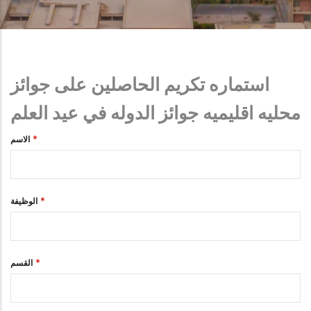
استماره تكريم الحاصلين على جوائز
محليه اقليميه جوائز الدوله في عيد العلم
الاسم
الوظيفة
القسم