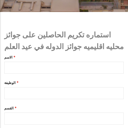
استماره تكريم الحاصلين على جوائز
محليه اقليميه جوائز الدوله في عيد العلم
الاسم
الوظيفة
القسم