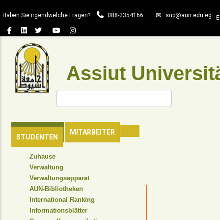
Direkt
Haben Sie irgendwelche Fragen?
088-2354166
sup@aun.edu.eg
zum
E
Inhalt
Assiut Universit
Suche
HAUPTSEITE
MITARBEITER
STUDENTEN
TOP
Zuhause
HEADER
Verwaltung
NAVIGATION
Verwaltungsapparat
MENU
AUN-Bibliotheken
International Ranking
Informationsblätter