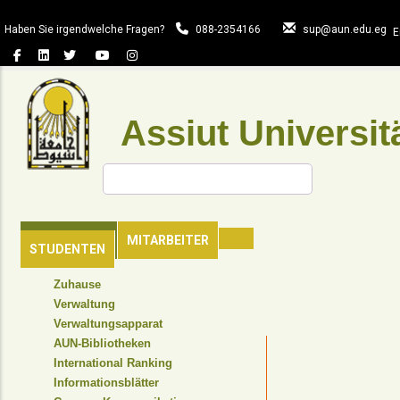
Direkt
zum
Haben Sie irgendwelche Fragen?
088-2354166
sup@aun.edu.eg
E
Inhalt
Assiut Universit
Suche
HAUPTSEITE
MITARBEITER
STUDENTEN
TOP
Zuhause
HEADER
Verwaltung
NAVIGATION
Verwaltungsapparat
MENU
AUN-Bibliotheken
International Ranking
Informationsblätter