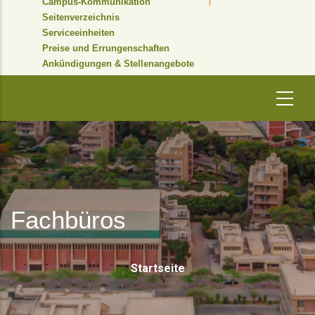
Campus-Kommunikation
Seitenverzeichnis
Serviceeinheiten
Preise und Errungenschaften
Ankündigungen & Stellenangebote
Fachbüros
Pfadnavigati
Startseite