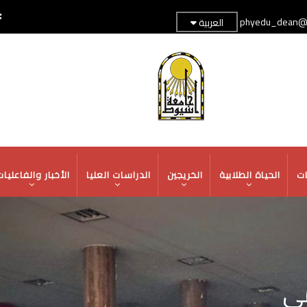
phyedu_dean@a
العربية
TOP
HEADER
MENU
ات
الحياة الطلابية
الخريجين
الدراسات العليا
الأخبار والفاعليا
مي