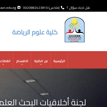
تجاوز
إلى
هل لديك سؤال ؟
(فاكس) 0020882423810
un.edu.eg
المحتوى
الرئيسي
كلية علوم الرياضة
MAIN
الرئيسية
عن الكلية
الاقسام
القطاع
NAVIGATION
لجنة أخلاقيات البحث العل