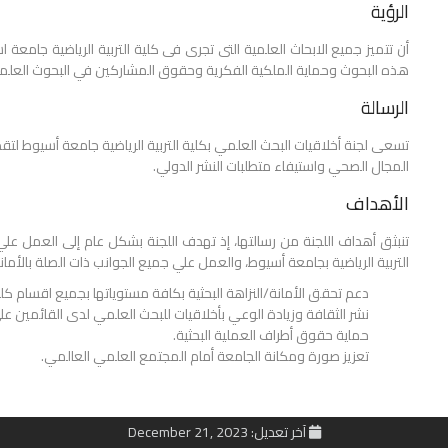
الرؤية
أن تتميز جميع الابحاث العلمية التى تجرى فى كلية التربية الرياضية جامعة ا
هذه البحوث وحماية الملكية الفكرية وحقوق المشاركين في البحوث العلمية
الرسالة
تسعى لجنة أخلاقيات البحث العلمي بكلية التربية الرياضية جامعة أسيوط لتقد
المجال الصحي واستيفاء متطلبات النشر الدولي.
الأهداف
تنبثق أهداف اللجنة من رسالتها، إذ تهدف اللجنة بشكل عام إلى العمل علي 
التربية الرياضية بجامعة أسيوط، والعمل علي جميع الجوانب ذات الصلة بالأمانة و
دعم تحقق الأمانة/النزاهة البحثية بكافة مستوياتها بجميع اقسام كلية 
نشر الثقافة وزيادة الوعي بأخلاقيات للبحث العلمي لدى القائمين ع
حماية حقوق أطراف العملية البحثية.
تعزيز صورة ومكانة الجامعة أمام المجتمع العلمي العالمي.
آخر تعديل: December 21, 2023