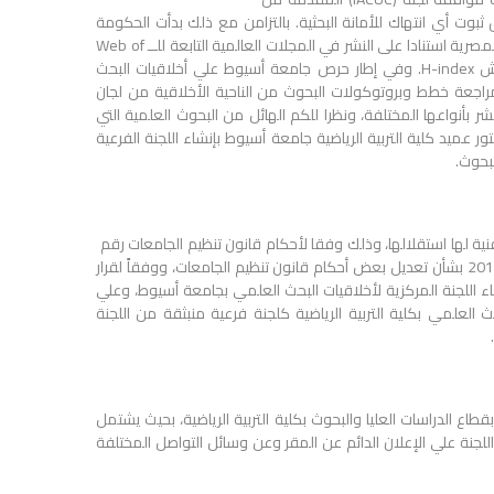
ثبوت أي انتهاك للأمانة البحثية. بالتزامن مع ذلك بدأت الحكومة
بجمهورية مصر العربية تطبيق نظام تقييم أعضاء هيئة التدريس بالجامعات المصرية استنادا على النشر في المجلات العالمية التابعة للــ Web of
Science وكثافة النشر ومعدل الاستشهاد بالأبحاث ومن ثم معامل هيرش H-index. وفي إطار حرص جامعة أسيوط علي أخلاقيات البحث
 مراجعة خطط وبروتوكولات البحوث من الناحية الأخلاقية من لجان
 بأنواعها المختلفة، ونظرا للكم الهائل من البحوث العلمية التي
ور عميد كلية التربية الرياضية جامعة أسيوط بإنشاء اللجنة الفرعية
لبحوث.
نية لها استقلالها، وذلك وفقا لأحكام قانون تنظيم الجامعات رقم
لسنة 1972 ولائحته التنفيذية وتعديلاتهما، ووفقاً للقانون رقم 52 لسنة 2014 بشأن تعديل بعض أحكام قانون تنظيم الجامعات، ووفقاً لقرار
تاريخ 27/10/2021 بالموافقة علي إنشاء اللجنة المركزية لأخلاقيات البحث العلمي بجامعة أسيوط، وعلي
ث العلمي بكلية التربية الرياضية كلجنة فرعية منبثقة من اللجنة
طاع الدراسات العليا والبحوث بكلية التربية الرياضية، بحيث يشتمل
لجنة علي الإعلان الدائم عن المقر وعن وسائل التواصل المختلفة