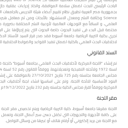
الباحث الرئيسي للبحث لضمان سلامة الموافقة، واتخاذ إجراءات عقابية حال 
العلمي، و اتساقاً مع التوجهات العالمية لأوعية النشر المختلفة بضرورة
مختصة قبل البدء فى تنفيذ البحوث خاصة البحوث التي يتم إجراؤها علي البشر
تجري بكلية التربية الرياضية جامعة أسيوط فقد صدر قرار السيد الأستاذ الدكت
لاخلاقيات البحث العلمي بالكلية لضمان تنفيذ القواعد والضوابط الاخلاقية ل
السند القانوني
تم إنشاء "اللجنة المركزية لأخلاقيات البحث العلمي بجامعة أسيوط" كلجنة ف
مجلس الجامعة بجلسته رقم 725 ب
البنود الأساسية للائحة اللجنة. وتم على اساسها انشاء لجنة أخلاقيات البح
المركزية ووفقاً لقرار مجلس الكلية بجلسته رقم 232 بتاريخ 19/12/2022م .
مقر اللجنة
اللجنة مقرها جامعة أسيوط، كلية التربية الرياضية ويتم تخصيص مقر للجنة بق
على كافة الأجهزة والتجهيزات التي تكفل حسن سير أعمال اللجنة، وتعمل ال
مع اللجنة من بريد إلكتروني أو أرقام هاتف أو غيرها من وسائل التواصل.