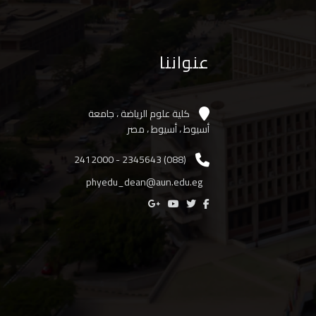
عنواننا
كلية علوم الرياضة ، جامعة
أسيوط ، أسيوط ، مصر
(088) 2345643 - 2412000
phyedu_dean@aun.edu.eg