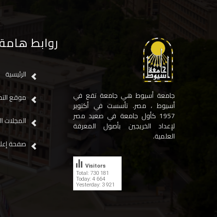
روابط هامة
الرئيسية
جامعة أسيوط هي جامعة تقع في
موقع التح
أسيوط ، مصر. تأسست في أكتوبر
1957 كأول جامعة في صعيد مصر
المجلات ال
لإعداد الخريجين بأصول المعرفة
العلمية.
صفحة إعلا
Visitors
Total: 730 181
Today: 4 664
Yesterday: 3 921