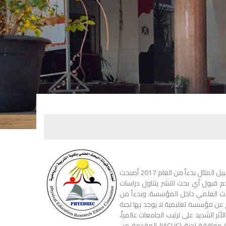
مر مجتمع النشر العلمي بالعديد من التحولات فى الأعوام السابقة، فعلي سبيل المثال بدءاً من العام 2017 أصبحت
Web of Scie تلتزم بتطبيق آلية بعدم قبول أي بحث للنشر يتناول دراسات
بحث العلمي داخل المؤسسة. وبدءاً من
ث يخرج عن مؤسسة تعليمية لا يوجد بها لجنة
ر الشديد على ترتيب الجامعات عالمياً،
بالإضافة إلي قيام المجلات العالمية التابعة للــ Web of Science بمراجعة موافقة لجنة (IACUC) المقدمة من