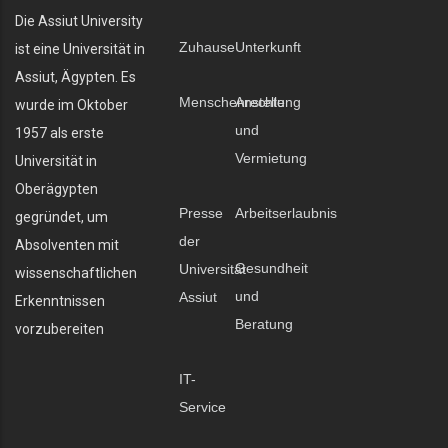
Die Assiut University
Zuhause
Unterkunft
ist eine Universität in
Assiut, Ägypten. Es
Menschenrechte
Anstellung
wurde im Oktober
und
1957 als erste
Vermietung
Universität in
Oberägypten
Presse
Arbeitserlaubnis
gegründet, um
der
Absolventen mit
Gesundheit
Universität
wissenschaftlichen
und
Assiut
Erkenntnissen
Beratung
vorzubereiten
IT-
Service