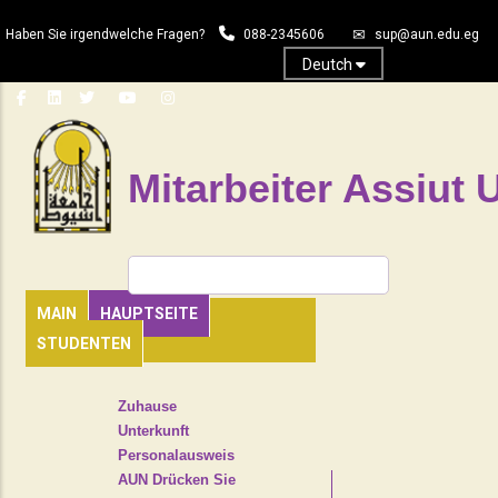
Direkt
Haben Sie irgendwelche Fragen?
088-2345606
sup@aun.edu.eg
zum
Inhalt
Deutch
Mitarbeiter Assiut U
Suche
MAIN
HAUPTSEITE
STUDENTEN
TOP
Zuhause
HEADER
Unterkunft
NAVIGATION
Personalausweis
MENU
AUN Drücken Sie