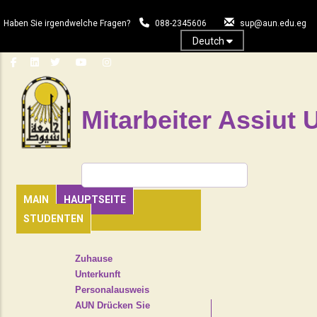
Direkt
zum
Haben Sie irgendwelche Fragen?
088-2345606
sup@aun.edu.eg
Inhalt
Deutch
Mitarbeiter Assiut U
Suche
MAIN
HAUPTSEITE
STUDENTEN
TOP
Zuhause
HEADER
Unterkunft
NAVIGATION
Personalausweis
MENU
AUN Drücken Sie