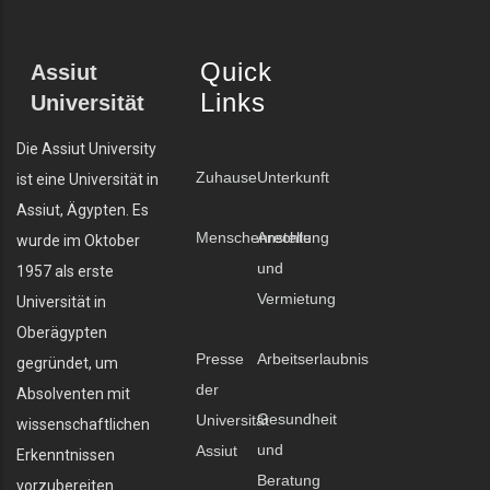
Quick
Assiut
Links
Universität
Die Assiut University
Zuhause
Unterkunft
ist eine Universität in
Assiut, Ägypten. Es
Menschenrechte
Anstellung
wurde im Oktober
und
1957 als erste
Vermietung
Universität in
Oberägypten
Presse
Arbeitserlaubnis
gegründet, um
der
Absolventen mit
Gesundheit
Universität
wissenschaftlichen
und
Assiut
Erkenntnissen
Beratung
vorzubereiten