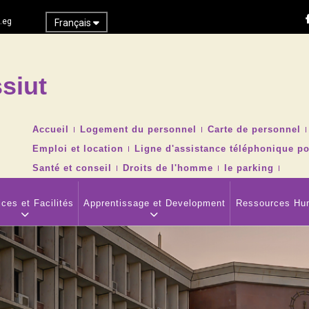
.eg
Français
siut
Recher
TOP
Accueil
Logement du personnel
Carte de personnel
HEADER
Emploi et location
Ligne d'assistance téléphonique po
NAVIGATION
MENU
Santé et conseil
Droits de l'homme
le parking
ces et Facilités
Apprentissage et Development
Ressources Hu