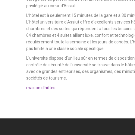
privilégié au cœur d'Assiut.
L’hôtel est à seulement 15 minutes de la gare et à 30 minu
L'hôtel universitaire d'Assiut offre d'excellents services h
chambres et des suites qui répondent à tous les besoins d
64 chambres et 4 suites alliant luxe, confort et technologi
régulièrement toute la semaine et les jours de congés. L'hô
pas limité à une classe sociale spécifique.
L'université dispose d'un lieu sûr en termes de dispositions
contrôle de sécurité de l'université se trouve dans le bâtim
avec de grandes entreprises, des organismes, des ministèr
sociétés de tourisme.
maison d'hôtes