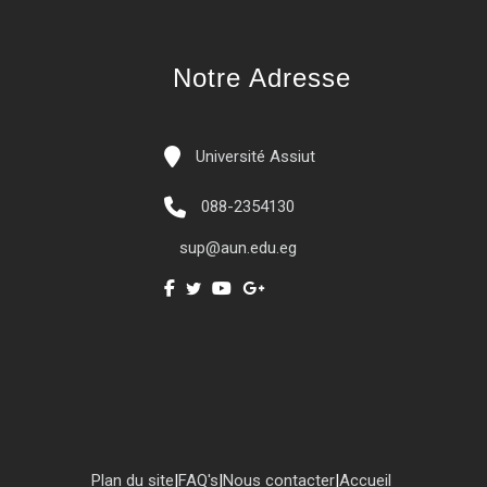
Notre Adresse
Université Assiut
088-2354130
sup@aun.edu.eg
Plan du site
|
FAQ's
|
Nous contacter
|
Accueil