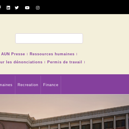
cher
AUN Presse
Ressources humaines
ur les dénonciations
Permis de travail
maines
Recreation
Finance