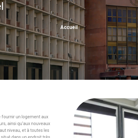
el
Fil
Accueil
D'Ariane
 de fournir un logement aux
rs, ainsi qu'aux nouveaux
 niveau, et à toutes les
 situé dans un endroit très