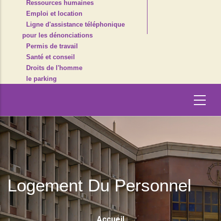
Ressources humaines
Emploi et location
Ligne d'assistance téléphonique
pour les dénonciations
Permis de travail
Santé et conseil
Droits de l'homme
le parking
Logement Du Personnel
Fil
Accueil