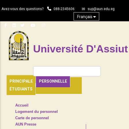
Aller
Avez-vous des questions?
088-2345606
sup@aun.edu.eg
au
contenu
Français
principal
Université D'Assiut
Rechercher
PRINCIPALE
PERSONNELLE
ÉTUDIANTS
TOP
Accueil
HEADER
Logement du personnel
NAVIGATION
Carte de personnel
MENU
AUN Presse