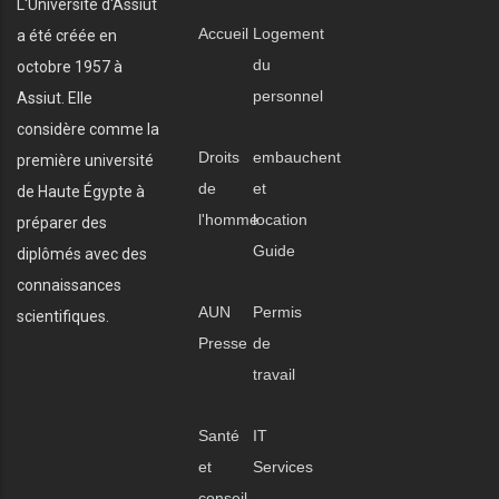
L'Université d'Assiut
Accueil
Logement
a été créée en
du
octobre 1957 à
personnel
Assiut. Elle
considère comme la
Droits
embauchent
première université
de
et
de Haute Égypte à
l'homme
location
préparer des
Guide
diplômés avec des
connaissances
AUN
Permis
scientifiques.
Presse
de
travail
Santé
IT
et
Services
conseil