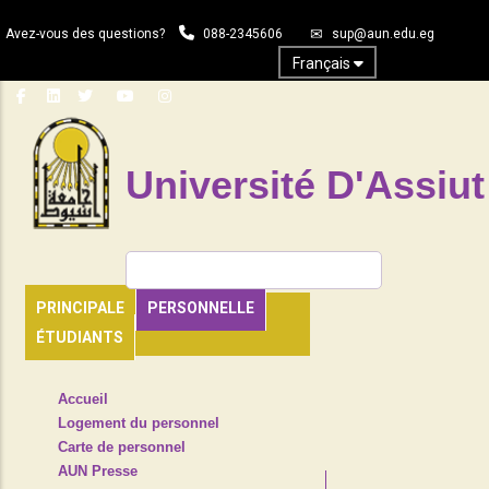
Aller
Avez-vous des questions?
088-2345606
sup@aun.edu.eg
au
contenu
Français
principal
Université D'Assiut
Rechercher
PRINCIPALE
PERSONNELLE
ÉTUDIANTS
TOP
Accueil
HEADER
Logement du personnel
NAVIGATION
Carte de personnel
MENU
AUN Presse