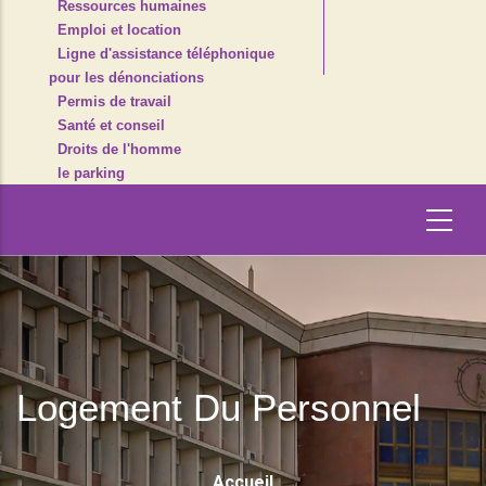
Ressources humaines
Emploi et location
Ligne d'assistance téléphonique
pour les dénonciations
Permis de travail
Santé et conseil
Droits de l'homme
le parking
Logement Du Personnel
Fil
Accueil