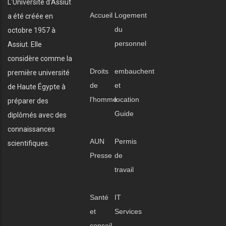
L'Université d'Assiut
Accueil
Logement
a été créée en
du
octobre 1957 à
personnel
Assiut. Elle
considère comme la
Droits
embauchent
première université
de
et
de Haute Égypte à
l'homme
location
préparer des
Guide
diplômés avec des
connaissances
AUN
Permis
scientifiques.
Presse
de
travail
Santé
IT
et
Services
conseil