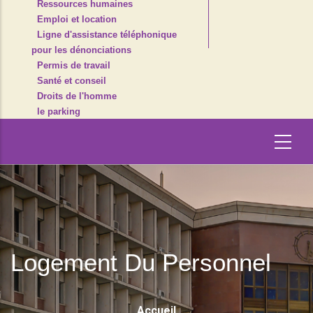
Ressources humaines
Emploi et location
Ligne d'assistance téléphonique
pour les dénonciations
Permis de travail
Santé et conseil
Droits de l'homme
le parking
Logement Du Personnel
Fil
Accueil