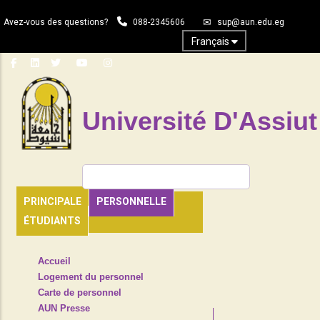
Aller
Avez-vous des questions?
088-2345606
sup@aun.edu.eg
au
contenu
Français
principal
Université D'Assiut
Rechercher
PRINCIPALE
PERSONNELLE
ÉTUDIANTS
TOP
Accueil
HEADER
Logement du personnel
NAVIGATION
Carte de personnel
MENU
AUN Presse