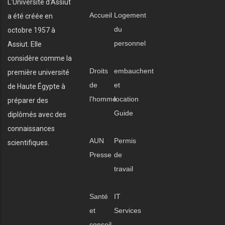
L'Université d'Assiut
Accueil
Logement
a été créée en
du
octobre 1957 à
personnel
Assiut. Elle
considère comme la
Droits
embauchent
première université
de
et
de Haute Égypte à
l'homme
location
préparer des
Guide
diplômés avec des
connaissances
AUN
Permis
scientifiques.
Presse
de
travail
Santé
IT
et
Services
conseil