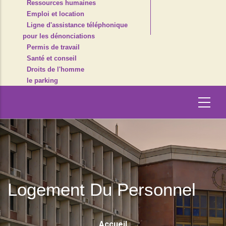
Ressources humaines
Emploi et location
Ligne d'assistance téléphonique
pour les dénonciations
Permis de travail
Santé et conseil
Droits de l'homme
le parking
Logement Du Personnel
Fil
Accueil