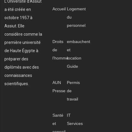
L'Université d'Assiut
Accueil
Logement
a été créée en
du
octobre 1957 à
personnel
Assiut. Elle
considère comme la
Droits
embauchent
première université
de
et
de Haute Égypte à
l'homme
location
préparer des
Guide
diplômés avec des
connaissances
AUN
Permis
scientifiques.
Presse
de
travail
Santé
IT
et
Services
conseil