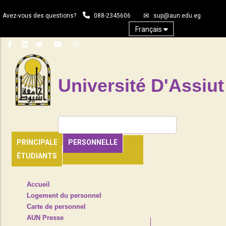
Aller
Avez-vous des questions?
088-2345606
sup@aun.edu.eg
au
contenu
Français
principal
Université D'Assiut
Rechercher
PRINCIPALE
PERSONNELLE
ÉTUDIANTS
TOP
Accueil
HEADER
Logement du personnel
NAVIGATION
Carte de personnel
MENU
AUN Presse