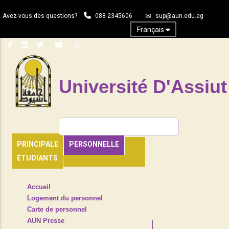
Aller
Avez-vous des questions?
088-2345606
sup@aun.edu.eg
au
contenu
Français
principal
Université D'Assiut
Rechercher
PRINCIPALE
PERSONNELLE
ÉTUDIANTS
TOP
Accueil
HEADER
Logement du personnel
NAVIGATION
Carte de personnel
MENU
AUN Presse