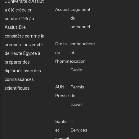
L'Université d'Assiut
Accueil
Logement
a été créée en
du
octobre 1957 à
personnel
Assiut. Elle
considère comme la
Droits
embauchent
première université
de
et
de Haute Égypte à
l'homme
location
préparer des
Guide
diplômés avec des
connaissances
AUN
Permis
scientifiques.
Presse
de
travail
Santé
IT
et
Services
conseil