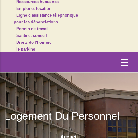
Ressources humaines
Emploi et location
Ligne d'assistance téléphonique
pour les dénonciations
Permis de travail
Santé et conseil
Droits de l'homme
le parking
Logement Du Personnel
Fil
Accueil