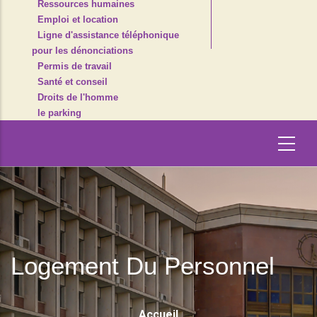
Ressources humaines
Emploi et location
Ligne d'assistance téléphonique
pour les dénonciations
Permis de travail
Santé et conseil
Droits de l'homme
le parking
Logement Du Personnel
Fil
Accueil