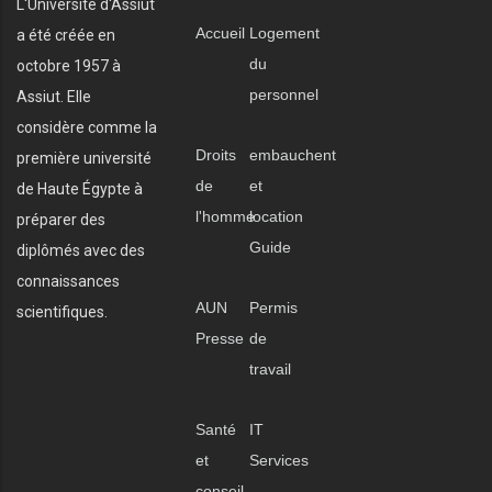
L'Université d'Assiut
Accueil
Logement
a été créée en
du
octobre 1957 à
personnel
Assiut. Elle
considère comme la
Droits
embauchent
première université
de
et
de Haute Égypte à
l'homme
location
préparer des
Guide
diplômés avec des
connaissances
AUN
Permis
scientifiques.
Presse
de
travail
Santé
IT
et
Services
conseil