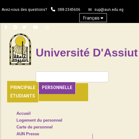
Aller
Avez-vous des questions?
088-2345606
sup@aun.edu.eg
au
contenu
Français
principal
Université D'Assiut
Rechercher
PRINCIPALE
PERSONNELLE
ÉTUDIANTS
TOP
Accueil
HEADER
Logement du personnel
NAVIGATION
Carte de personnel
MENU
AUN Presse