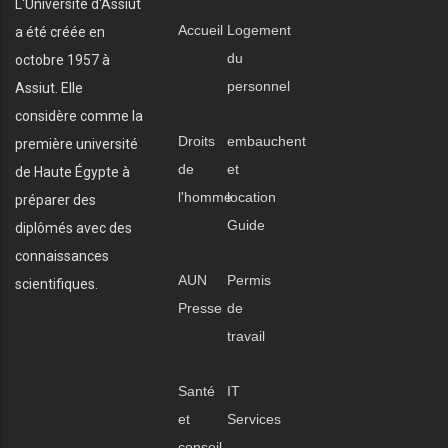
L'Université d'Assiut
Accueil
Logement
a été créée en
du
octobre 1957 à
personnel
Assiut. Elle
considère comme la
Droits
embauchent
première université
de
et
de Haute Égypte à
l'homme
location
préparer des
Guide
diplômés avec des
connaissances
AUN
Permis
scientifiques.
Presse
de
travail
Santé
IT
et
Services
conseil