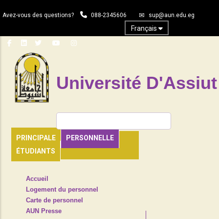
Aller
Avez-vous des questions?
088-2345606
sup@aun.edu.eg
au
contenu
Français
principal
Université D'Assiut
Rechercher
PRINCIPALE
PERSONNELLE
ÉTUDIANTS
TOP
Accueil
HEADER
Logement du personnel
NAVIGATION
Carte de personnel
MENU
AUN Presse