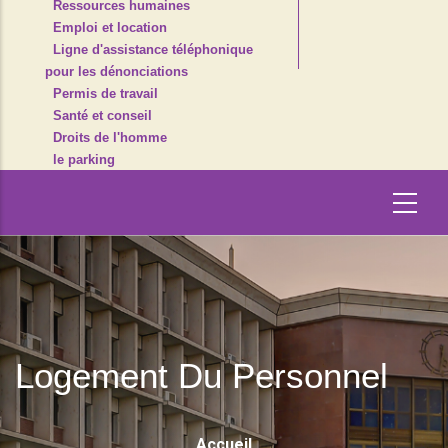
Ressources humaines
Emploi et location
Ligne d'assistance téléphonique
pour les dénonciations
Permis de travail
Santé et conseil
Droits de l'homme
le parking
Logement Du Personnel
Fil
Accueil