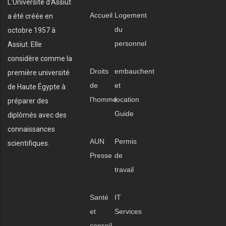
L'Université d'Assiut
Accueil
Logement
a été créée en
du
octobre 1957 à
personnel
Assiut. Elle
considère comme la
Droits
embauchent
première université
de
et
de Haute Égypte à
l'homme
location
préparer des
Guide
diplômés avec des
connaissances
AUN
Permis
scientifiques.
Presse
de
travail
Santé
IT
et
Services
conseil