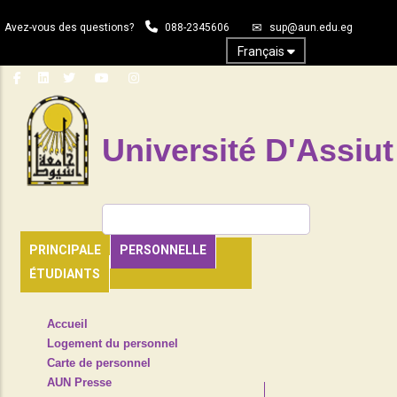
Aller
Avez-vous des questions?
088-2345606
sup@aun.edu.eg
au
contenu
Français
principal
Université D'Assiut
Rechercher
PRINCIPALE
PERSONNELLE
ÉTUDIANTS
TOP
Accueil
HEADER
Logement du personnel
NAVIGATION
Carte de personnel
MENU
AUN Presse