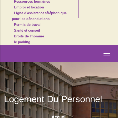
Ressources humaines
Emploi et location
Ligne d'assistance téléphonique
pour les dénonciations
Permis de travail
Santé et conseil
Droits de l'homme
le parking
Logement Du Personnel
Fil
Accueil