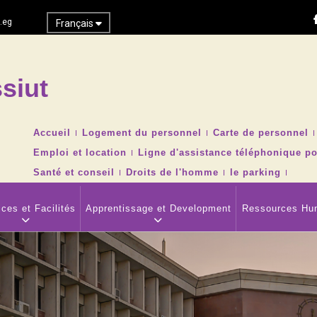
.eg
Français
siut
Recher
TOP
Accueil
Logement du personnel
Carte de personnel
HEADER
Emploi et location
Ligne d'assistance téléphonique po
NAVIGATION
MENU
Santé et conseil
Droits de l'homme
le parking
ces et Facilités
Apprentissage et Development
Ressources Hu