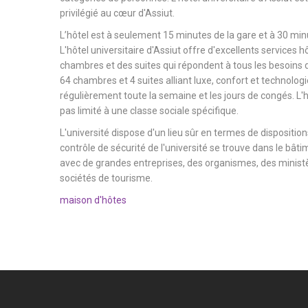
privilégié au cœur d'Assiut.
L’hôtel est à seulement 15 minutes de la gare et à 30 minu
L'hôtel universitaire d'Assiut offre d'excellents services h
chambres et des suites qui répondent à tous les besoins d
64 chambres et 4 suites alliant luxe, confort et technologi
régulièrement toute la semaine et les jours de congés. L'hô
pas limité à une classe sociale spécifique.
L'université dispose d'un lieu sûr en termes de dispositions
contrôle de sécurité de l'université se trouve dans le bâtim
avec de grandes entreprises, des organismes, des ministèr
sociétés de tourisme.
maison d'hôtes