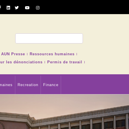
cher
AUN Presse
Ressources humaines
ur les dénonciations
Permis de travail
maines
Recreation
Finance