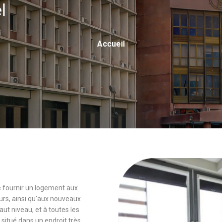
el
Fil
Accueil
D'Ariane
 de fournir un logement aux
rs, ainsi qu'aux nouveaux
 niveau, et à toutes les
 situé dans un endroit très