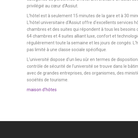
privilégié au cœur d'Assiut.
L’hôtel est à seulement 15 minutes de la gare et à 30 minu
L'hôtel universitaire d'Assiut offre d'excellents services h
chambres et des suites qui répondent à tous les besoins d
64 chambres et 4 suites alliant luxe, confort et technologi
régulièrement toute la semaine et les jours de congés. L'hô
pas limité à une classe sociale spécifique.
L'université dispose d'un lieu sûr en termes de dispositions
contrôle de sécurité de l'université se trouve dans le bâtim
avec de grandes entreprises, des organismes, des ministèr
sociétés de tourisme.
maison d'hôtes