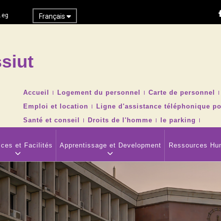
.eg
Français
siut
Recher
TOP
Accueil
Logement du personnel
Carte de personnel
HEADER
Emploi et location
Ligne d'assistance téléphonique po
NAVIGATION
MENU
Santé et conseil
Droits de l'homme
le parking
ces et Facilités
Apprentissage et Development
Ressources Hu