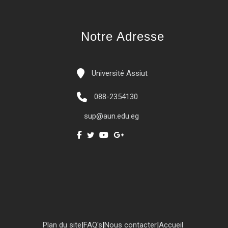
Notre Adresse
Université Assiut
088-2354130
sup@aun.edu.eg
Plan du site
|
FAQ's
|
Nous contacter
|
Accueil