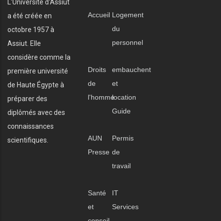
L'Université d'Assiut
Accueil
Logement
a été créée en
du
octobre 1957 à
personnel
Assiut. Elle
considère comme la
Droits
embauchent
première université
de
et
de Haute Égypte à
l'homme
location
préparer des
Guide
diplômés avec des
connaissances
AUN
Permis
scientifiques.
Presse
de
travail
Santé
IT
et
Services
conseil