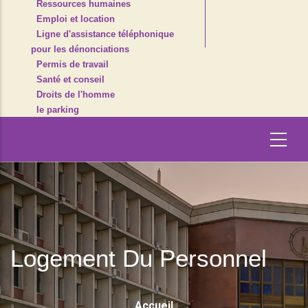
Ressources humaines
Emploi et location
Ligne d'assistance téléphonique
pour les dénonciations
Permis de travail
Santé et conseil
Droits de l'homme
le parking
Logement Du Personnel
Fil
Accueil