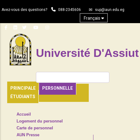
Aller
Avez-vous des questions?
088-2345606
sup@aun.edu.eg
au
contenu
Français
principal
Université D'Assiut
Rechercher
PRINCIPALE
PERSONNELLE
ÉTUDIANTS
TOP
Accueil
HEADER
Logement du personnel
NAVIGATION
Carte de personnel
MENU
AUN Presse