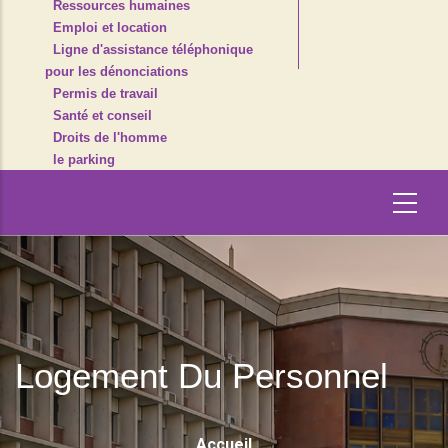
Ressources humaines
Emploi et location
Ligne d'assistance téléphonique
pour les dénonciations
Permis de travail
Santé et conseil
Droits de l'homme
le parking
Logement Du Personnel
Fil
Accueil