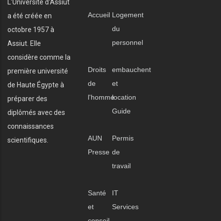
L'Université d'Assiut
Accueil
Logement
a été créée en
du
octobre 1957 à
personnel
Assiut. Elle
considère comme la
Droits
embauchent
première université
de
et
de Haute Égypte à
l'homme
location
préparer des
Guide
diplômés avec des
connaissances
AUN
Permis
scientifiques.
Presse
de
travail
Santé
IT
et
Services
conseil