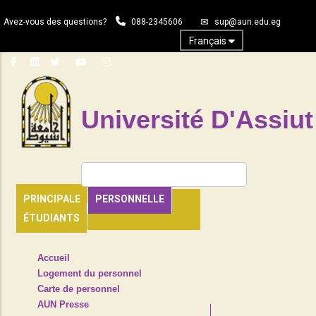
Aller
Avez-vous des questions?
088-2345606
sup@aun.edu.eg
au
contenu
Français
principal
Université D'Assiut
Rechercher
PRINCIPALE
PERSONNELLE
ÉTUDIANTS
TOP
Accueil
HEADER
Logement du personnel
NAVIGATION
Carte de personnel
MENU
AUN Presse