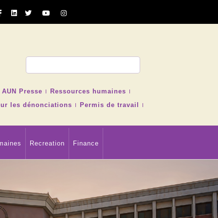
cher
AUN Presse
Ressources humaines
ur les dénonciations
Permis de travail
maines
Recreation
Finance