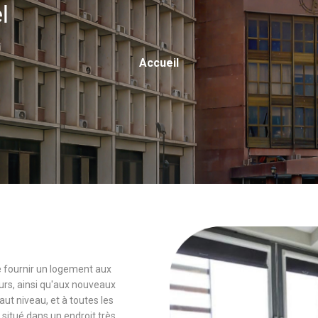
el
Fil
Accueil
D'Ariane
 de fournir un logement aux
rs, ainsi qu'aux nouveaux
 niveau, et à toutes les
 situé dans un endroit très