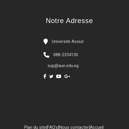
Notre Adresse
Université Assiut
088-2354130
sup@aun.edu.eg
Plan du site
|
FAQ's
|
Nous contacter
|
Accueil