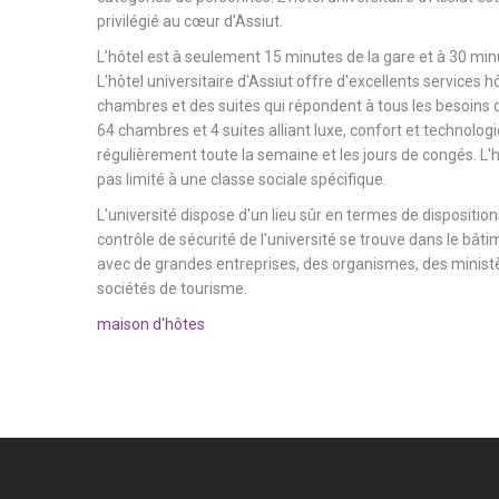
privilégié au cœur d'Assiut.
L’hôtel est à seulement 15 minutes de la gare et à 30 minu
L'hôtel universitaire d'Assiut offre d'excellents services h
chambres et des suites qui répondent à tous les besoins d
64 chambres et 4 suites alliant luxe, confort et technologi
régulièrement toute la semaine et les jours de congés. L'hô
pas limité à une classe sociale spécifique.
L'université dispose d'un lieu sûr en termes de dispositions
contrôle de sécurité de l'université se trouve dans le bâtim
avec de grandes entreprises, des organismes, des ministèr
sociétés de tourisme.
maison d'hôtes