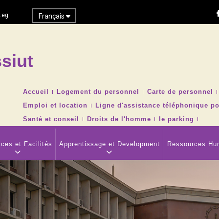
.eg
Français
siut
Recher
TOP
Accueil
Logement du personnel
Carte de personnel
HEADER
Emploi et location
Ligne d'assistance téléphonique po
NAVIGATION
MENU
Santé et conseil
Droits de l'homme
le parking
ces et Facilités
Apprentissage et Development
Ressources Hu