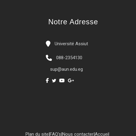
Notre Adresse
Université Assiut
088-2354130
sup@aun.edu.eg
Plan du site
|
FAQ's
|
Nous contacter
|
Accueil