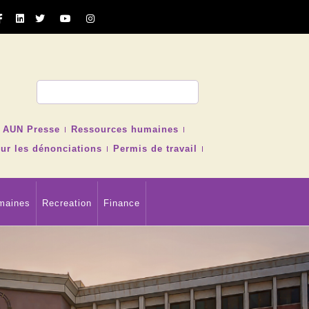
cher
AUN Presse
Ressources humaines
ur les dénonciations
Permis de travail
maines
Recreation
Finance