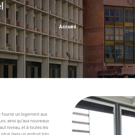
el
Fil
Accueil
D'Ariane
 de fournir un logement aux
rs, ainsi qu'aux nouveaux
 niveau, et à toutes les
 situé dans un endroit très