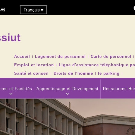
.eg
Français
siut
Recher
TOP
Accueil
Logement du personnel
Carte de personnel
HEADER
Emploi et location
Ligne d'assistance téléphonique po
NAVIGATION
MENU
Santé et conseil
Droits de l'homme
le parking
ces et Facilités
Apprentissage et Development
Ressources Hu