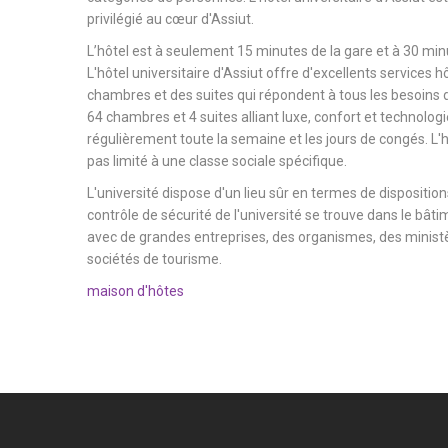
privilégié au cœur d'Assiut.
L’hôtel est à seulement 15 minutes de la gare et à 30 minu
L'hôtel universitaire d'Assiut offre d'excellents services h
chambres et des suites qui répondent à tous les besoins d
64 chambres et 4 suites alliant luxe, confort et technologi
régulièrement toute la semaine et les jours de congés. L'hô
pas limité à une classe sociale spécifique.
L'université dispose d'un lieu sûr en termes de dispositions
contrôle de sécurité de l'université se trouve dans le bâtim
avec de grandes entreprises, des organismes, des ministèr
sociétés de tourisme.
maison d'hôtes