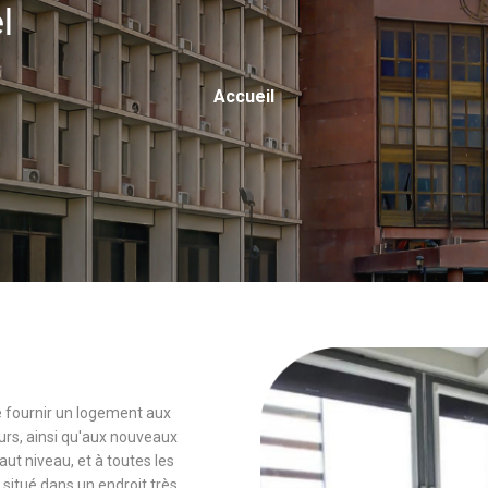
el
Fil
Accueil
D'Ariane
 de fournir un logement aux
rs, ainsi qu'aux nouveaux
 niveau, et à toutes les
 situé dans un endroit très