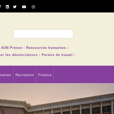
cher
AUN Presse
Ressources humaines
ur les dénonciations
Permis de travail
maines
Recreation
Finance