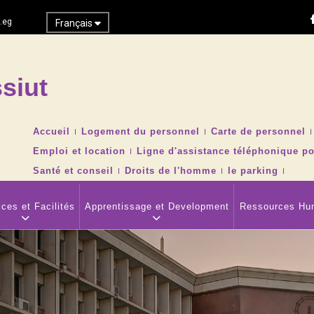
.eg
Français
siut
Recher
TOP
Accueil
Logement du personnel
Carte de personnel
HEADER
Emploi et location
Ligne d'assistance téléphonique po
NAVIGATION
MENU
Santé et conseil
Droits de l'homme
le parking
ces et Facilités
Apprentissage et Development
Ressources Hu