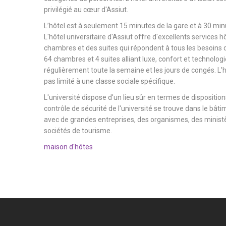
privilégié au cœur d'Assiut.
L’hôtel est à seulement 15 minutes de la gare et à 30 minu
L'hôtel universitaire d'Assiut offre d'excellents services h
chambres et des suites qui répondent à tous les besoins d
64 chambres et 4 suites alliant luxe, confort et technologi
régulièrement toute la semaine et les jours de congés. L'hô
pas limité à une classe sociale spécifique.
L'université dispose d'un lieu sûr en termes de dispositions
contrôle de sécurité de l'université se trouve dans le bâtim
avec de grandes entreprises, des organismes, des ministèr
sociétés de tourisme.
maison d'hôtes