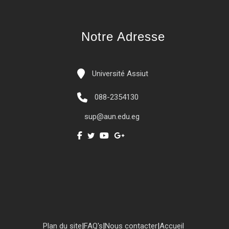
Notre Adresse
Université Assiut
088-2354130
sup@aun.edu.eg
Plan du site
|
FAQ's
|
Nous contacter
|
Accueil