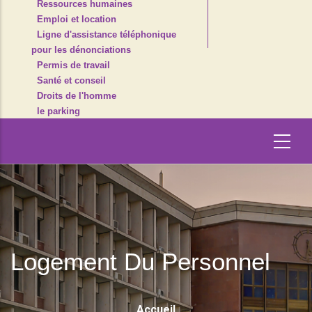
Ressources humaines
Emploi et location
Ligne d'assistance téléphonique
pour les dénonciations
Permis de travail
Santé et conseil
Droits de l'homme
le parking
Logement Du Personnel
Fil
Accueil