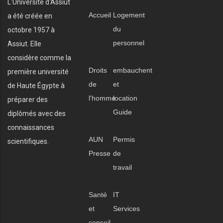
L'Université d'Assiut
Accueil
Logement
a été créée en
du
octobre 1957 à
personnel
Assiut. Elle
considère comme la
Droits
embauchent
première université
de
et
de Haute Égypte à
l'homme
location
préparer des
Guide
diplômés avec des
connaissances
AUN
Permis
scientifiques.
Presse
de
travail
Santé
IT
et
Services
conseil