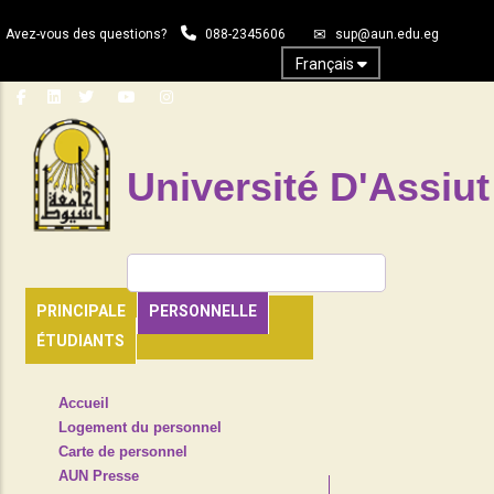
Aller
Avez-vous des questions?
088-2345606
sup@aun.edu.eg
au
contenu
Français
principal
Université D'Assiut
Rechercher
PRINCIPALE
PERSONNELLE
ÉTUDIANTS
TOP
Accueil
HEADER
Logement du personnel
NAVIGATION
Carte de personnel
MENU
AUN Presse