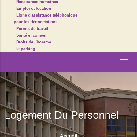
Ressources humaines
Emploi et location
Ligne d'assistance téléphonique
pour les dénonciations
Permis de travail
Santé et conseil
Droits de l'homme
le parking
Logement Du Personnel
Fil
Accueil