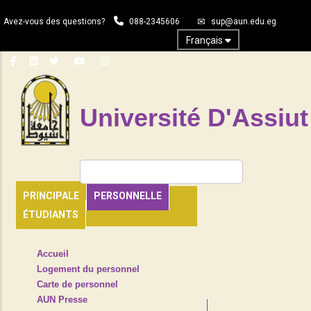
Aller
Avez-vous des questions?
088-2345606
sup@aun.edu.eg
au
contenu
Français
principal
Université D'Assiut
Rechercher
PRINCIPALE
PERSONNELLE
ÉTUDIANTS
TOP
Accueil
HEADER
Logement du personnel
NAVIGATION
Carte de personnel
MENU
AUN Presse