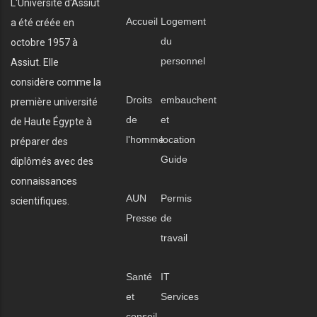
L'Université d'Assiut
Accueil
Logement
a été créée en
du
octobre 1957 à
personnel
Assiut. Elle
considère comme la
Droits
embauchent
première université
de
et
de Haute Égypte à
l'homme
location
préparer des
Guide
diplômés avec des
connaissances
AUN
Permis
scientifiques.
Presse
de
travail
Santé
IT
et
Services
conseil