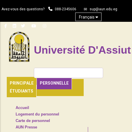
Aller
Avez-vous des questions?
088-2345606
sup@aun.edu.eg
au
contenu
Français
principal
Université D'Assiut
Rechercher
PRINCIPALE
PERSONNELLE
ÉTUDIANTS
TOP
Accueil
HEADER
Logement du personnel
NAVIGATION
Carte de personnel
MENU
AUN Presse