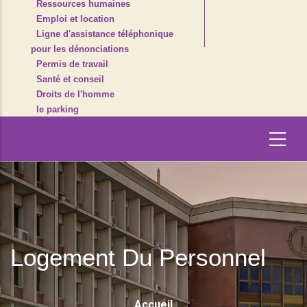
Ressources humaines
Emploi et location
Ligne d'assistance téléphonique
pour les dénonciations
Permis de travail
Santé et conseil
Droits de l'homme
le parking
Logement Du Personnel
Fil
Accueil