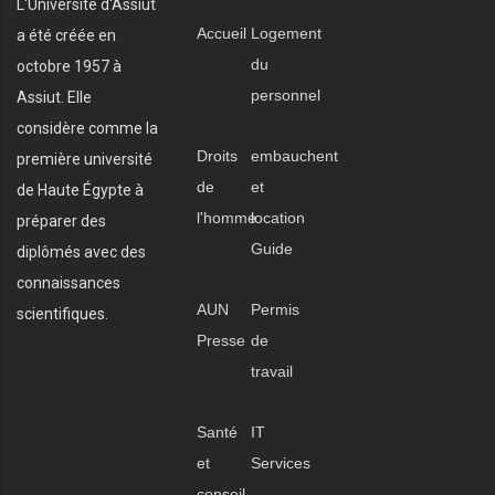
L'Université d'Assiut
Accueil
Logement
a été créée en
du
octobre 1957 à
personnel
Assiut. Elle
considère comme la
Droits
embauchent
première université
de
et
de Haute Égypte à
l'homme
location
préparer des
Guide
diplômés avec des
connaissances
AUN
Permis
scientifiques.
Presse
de
travail
Santé
IT
et
Services
conseil