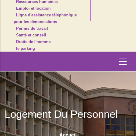
Ressources humaines
Emploi et location
Ligne d'assistance téléphonique
pour les dénonciations
Permis de travail
Santé et conseil
Droits de l'homme
le parking
Logement Du Personnel
Fil
Accueil