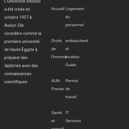
L'Université d'Assiut
Accueil
Logement
a été créée en
du
octobre 1957 à
personnel
Assiut. Elle
considère comme la
Droits
embauchent
première université
de
et
de Haute Égypte à
l'homme
location
préparer des
Guide
diplômés avec des
connaissances
AUN
Permis
scientifiques.
Presse
de
travail
Santé
IT
et
Services
conseil