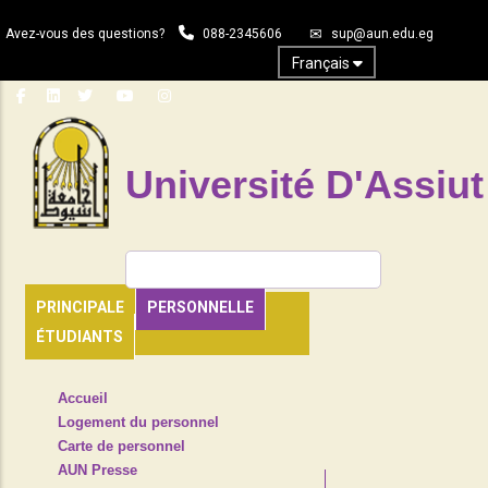
Aller
Avez-vous des questions?
088-2345606
sup@aun.edu.eg
au
contenu
Français
principal
Université D'Assiut
Rechercher
PRINCIPALE
PERSONNELLE
ÉTUDIANTS
TOP
Accueil
HEADER
Logement du personnel
NAVIGATION
Carte de personnel
MENU
AUN Presse