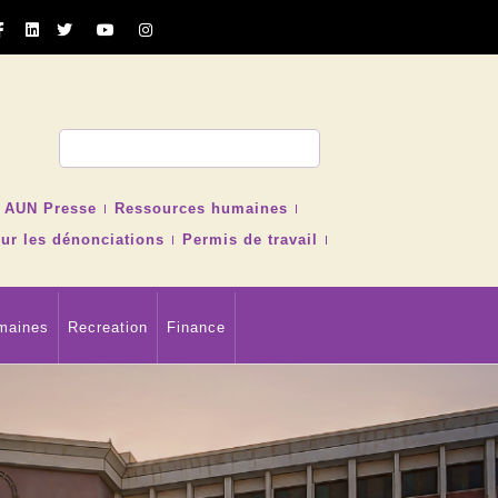
cher
AUN Presse
Ressources humaines
ur les dénonciations
Permis de travail
maines
Recreation
Finance