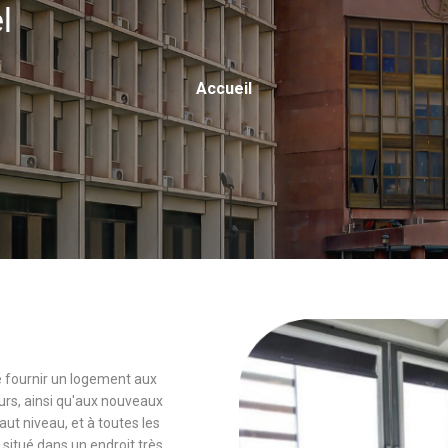
el
Fil
Accueil
D'Ariane
 de fournir un logement aux
rs, ainsi qu'aux nouveaux
 niveau, et à toutes les
 situé dans un endroit très