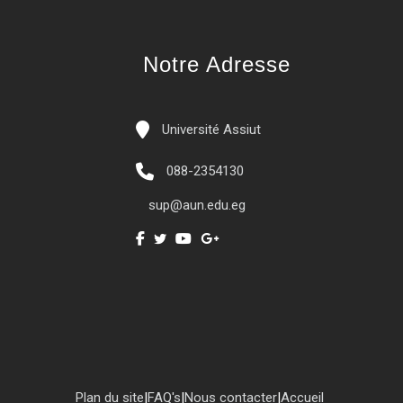
Notre Adresse
Université Assiut
088-2354130
sup@aun.edu.eg
Plan du site
|
FAQ's
|
Nous contacter
|
Accueil