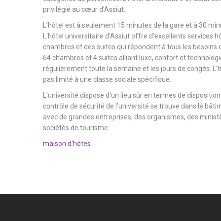
privilégié au cœur d'Assiut.
L’hôtel est à seulement 15 minutes de la gare et à 30 minu
L'hôtel universitaire d'Assiut offre d'excellents services h
chambres et des suites qui répondent à tous les besoins d
64 chambres et 4 suites alliant luxe, confort et technologi
régulièrement toute la semaine et les jours de congés. L'hô
pas limité à une classe sociale spécifique.
L'université dispose d'un lieu sûr en termes de dispositions
contrôle de sécurité de l'université se trouve dans le bâtim
avec de grandes entreprises, des organismes, des ministèr
sociétés de tourisme.
maison d'hôtes