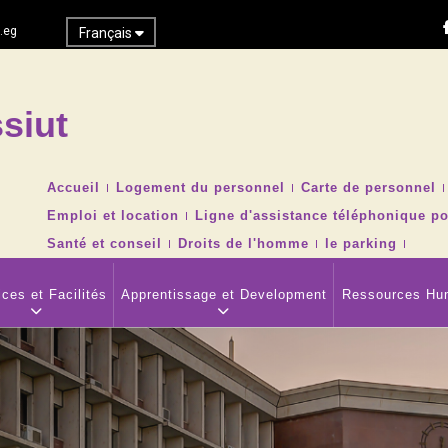
.eg
Français
siut
Recher
TOP
Accueil
Logement du personnel
Carte de personnel
HEADER
Emploi et location
Ligne d'assistance téléphonique po
NAVIGATION
MENU
Santé et conseil
Droits de l'homme
le parking
ces et Facilités
Apprentissage et Development
Ressources Hu