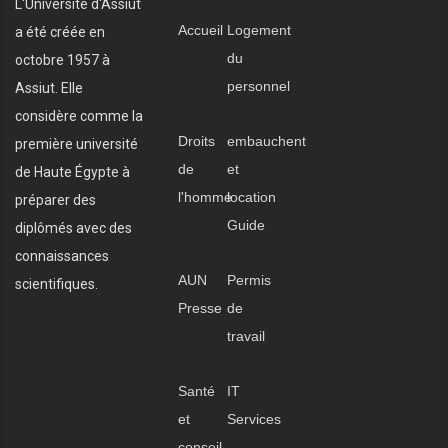
L'Université d'Assiut
Accueil
Logement
a été créée en
du
octobre 1957 à
personnel
Assiut. Elle
considère comme la
Droits
embauchent
première université
de
et
de Haute Égypte à
l'homme
location
préparer des
Guide
diplômés avec des
connaissances
AUN
Permis
scientifiques.
Presse
de
travail
Santé
IT
et
Services
conseil