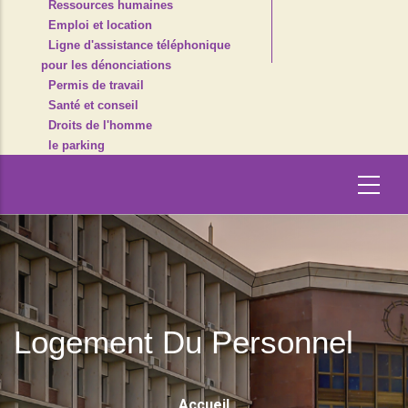
Ressources humaines
Emploi et location
Ligne d'assistance téléphonique
pour les dénonciations
Permis de travail
Santé et conseil
Droits de l'homme
le parking
Logement Du Personnel
Fil
Accueil