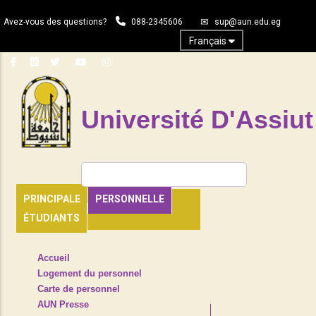
Aller
Avez-vous des questions?
088-2345606
sup@aun.edu.eg
au
contenu
Français
principal
Université D'Assiut
Rechercher
PRINCIPALE
PERSONNELLE
ÉTUDIANTS
TOP
Accueil
HEADER
Logement du personnel
NAVIGATION
Carte de personnel
MENU
AUN Presse