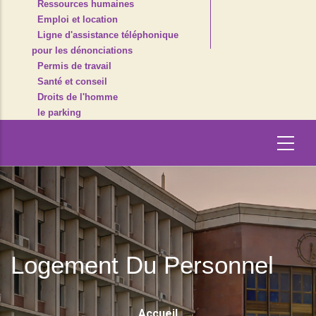
Ressources humaines
Emploi et location
Ligne d'assistance téléphonique
pour les dénonciations
Permis de travail
Santé et conseil
Droits de l'homme
le parking
Logement Du Personnel
Fil
Accueil