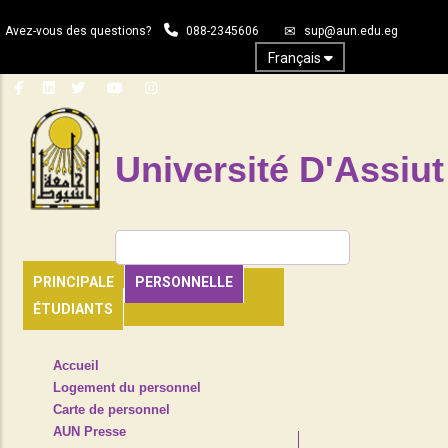
Aller
Avez-vous des questions?
088-2345606
sup@aun.edu.eg
au
contenu
Français
principal
Université D'Assiut
Rechercher
PRINCIPALE
PERSONNELLE
ÉTUDIANTS
TOP
Accueil
HEADER
Logement du personnel
NAVIGATION
Carte de personnel
MENU
AUN Presse