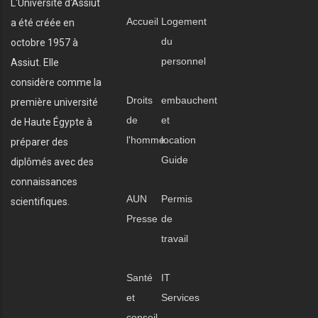
L'Université d'Assiut
Accueil
Logement
a été créée en
du
octobre 1957 à
personnel
Assiut. Elle
considère comme la
Droits
embauchent
première université
de
et
de Haute Égypte à
l'homme
location
préparer des
Guide
diplômés avec des
connaissances
AUN
Permis
scientifiques.
Presse
de
travail
Santé
IT
et
Services
conseil