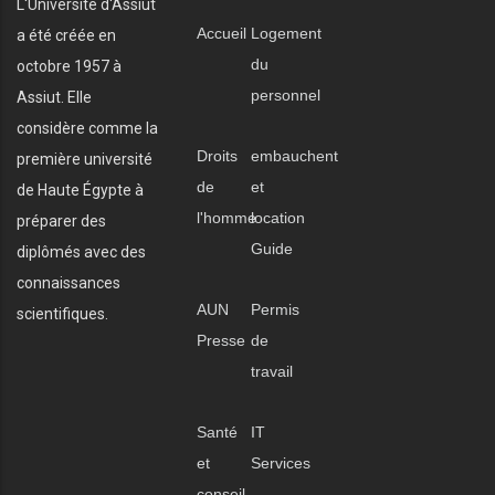
L'Université d'Assiut
Accueil
Logement
a été créée en
du
octobre 1957 à
personnel
Assiut. Elle
considère comme la
Droits
embauchent
première université
de
et
de Haute Égypte à
l'homme
location
préparer des
Guide
diplômés avec des
connaissances
AUN
Permis
scientifiques.
Presse
de
travail
Santé
IT
et
Services
conseil