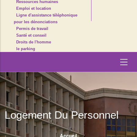
Ressources humaines
Emploi et location
Ligne d'assistance téléphonique
pour les dénonciations
Permis de travail
Santé et conseil
Droits de l'homme
le parking
Logement Du Personnel
Fil
Accueil