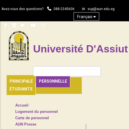
Aller
Avez-vous des questions?
088-2345606
sup@aun.edu.eg
au
contenu
Français
principal
Université D'Assiut
Rechercher
PRINCIPALE
PERSONNELLE
ÉTUDIANTS
TOP
Accueil
HEADER
Logement du personnel
NAVIGATION
Carte de personnel
MENU
AUN Presse