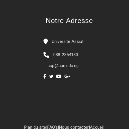
Notre Adresse
Université Assiut
088-2354130
sup@aun.edu.eg
Plan du site
|
FAQ's
|
Nous contacter
|
Accueil