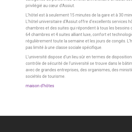
privilégié au cœur d'Assiut.
L’hôtel est à seulement 15 minutes de la gare et à 30 minu
L'hôtel universitaire d'Assiut offre d'excellents services h
chambres et des suites qui répondent à tous les besoins d
64 chambres et 4 suites alliant luxe, confort et technologi
régulièrement toute la semaine et les jours de congés. L'hô
pas limité à une classe sociale spécifique.
L'université dispose d'un lieu sûr en termes de dispositions
contrôle de sécurité de l'université se trouve dans le bâtim
avec de grandes entreprises, des organismes, des ministèr
sociétés de tourisme.
maison d'hôtes