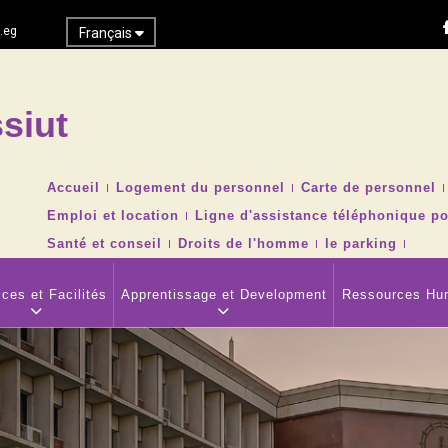
.eg
Français
siut
Recher
TOP
Accueil
Logement du personnel
Carte de personnel
HEADER
Emploi et location
Ligne d'assistance téléphonique po
NAVIGATION
MENU
Santé et conseil
Droits de l'homme
le parking
ces et Facilités
Apprentissage et Development
Ressources Hu