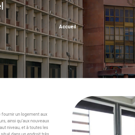
el
Fil
Accueil
D'Ariane
 de fournir un logement aux
rs, ainsi qu'aux nouveaux
 niveau, et à toutes les
 situé dans un endroit très