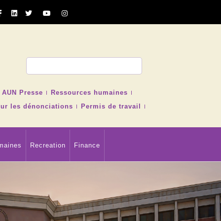
cher
AUN Presse
Ressources humaines
ur les dénonciations
Permis de travail
maines
Recreation
Finance