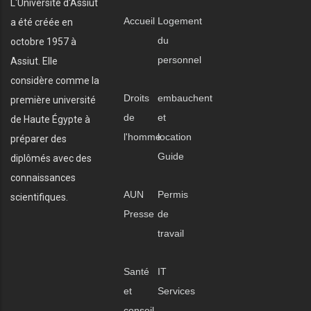
L'Université d'Assiut
Accueil
Logement
a été créée en
du
octobre 1957 à
personnel
Assiut. Elle
considère comme la
Droits
embauchent
première université
de
et
de Haute Égypte à
l'homme
location
préparer des
Guide
diplômés avec des
connaissances
AUN
Permis
scientifiques.
Presse
de
travail
Santé
IT
et
Services
conseil