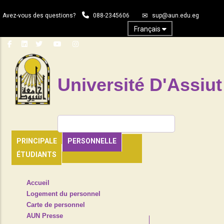
Aller
Avez-vous des questions?
088-2345606
sup@aun.edu.eg
au
contenu
Français
principal
Université D'Assiut
Rechercher
PRINCIPALE
PERSONNELLE
ÉTUDIANTS
TOP
Accueil
HEADER
Logement du personnel
NAVIGATION
Carte de personnel
MENU
AUN Presse