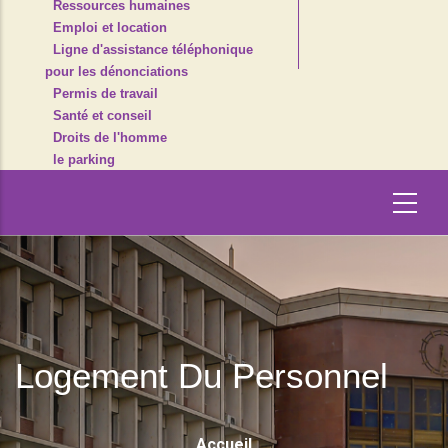
Ressources humaines
Emploi et location
Ligne d'assistance téléphonique
pour les dénonciations
Permis de travail
Santé et conseil
Droits de l'homme
le parking
Logement Du Personnel
Fil
Accueil