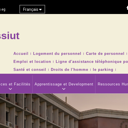
Français
.eg
siut
Recher
TOP
Accueil
Logement du personnel
Carte de personnel
HEADER
Emploi et location
Ligne d'assistance téléphonique po
NAVIGATION
MENU
Santé et conseil
Droits de l'homme
le parking
ces et Facilités
Apprentissage et Development
Ressources Hu