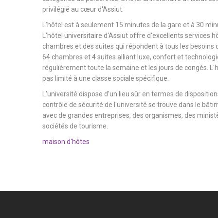
privilégié au cœur d'Assiut.
L’hôtel est à seulement 15 minutes de la gare et à 30 minu
L'hôtel universitaire d'Assiut offre d'excellents services h
chambres et des suites qui répondent à tous les besoins d
64 chambres et 4 suites alliant luxe, confort et technologi
régulièrement toute la semaine et les jours de congés. L'hô
pas limité à une classe sociale spécifique.
L'université dispose d'un lieu sûr en termes de dispositions
contrôle de sécurité de l'université se trouve dans le bâtim
avec de grandes entreprises, des organismes, des ministèr
sociétés de tourisme.
maison d'hôtes