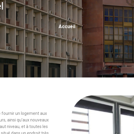
el
Fil
Accueil
D'Ariane
 de fournir un logement aux
rs, ainsi qu'aux nouveaux
 niveau, et à toutes les
 situé dans un endroit très