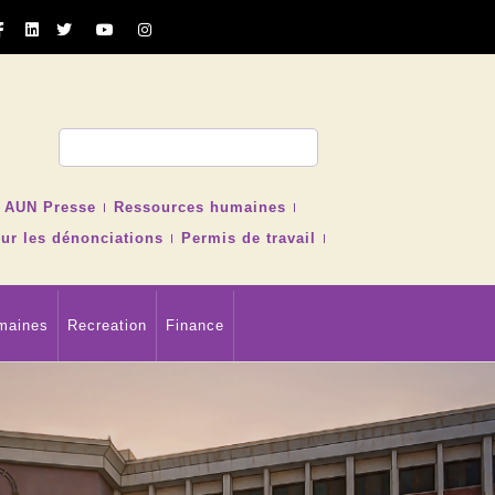
cher
AUN Presse
Ressources humaines
ur les dénonciations
Permis de travail
maines
Recreation
Finance