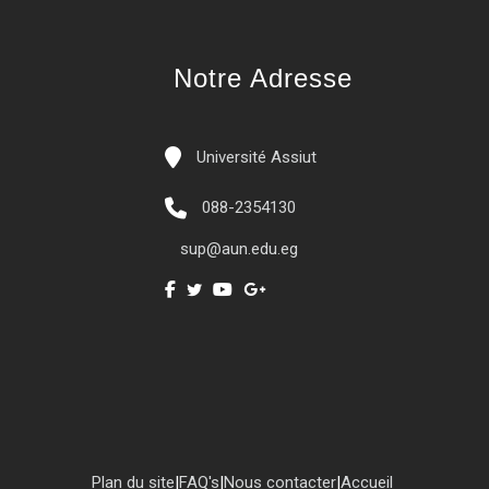
Notre Adresse
Université Assiut
088-2354130
sup@aun.edu.eg
Plan du site
|
FAQ's
|
Nous contacter
|
Accueil