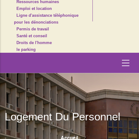
Ressources humaines
Emploi et location
Ligne d'assistance téléphonique
pour les dénonciations
Permis de travail
Santé et conseil
Droits de l'homme
le parking
Logement Du Personnel
Fil
Accueil