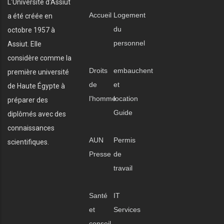
L'Université d'Assiut
Accueil
Logement
a été créée en
du
octobre 1957 à
personnel
Assiut. Elle
considère comme la
Droits
embauchent
première université
de
et
de Haute Égypte à
l'homme
location
préparer des
Guide
diplômés avec des
connaissances
AUN
Permis
scientifiques.
Presse
de
travail
Santé
IT
et
Services
conseil