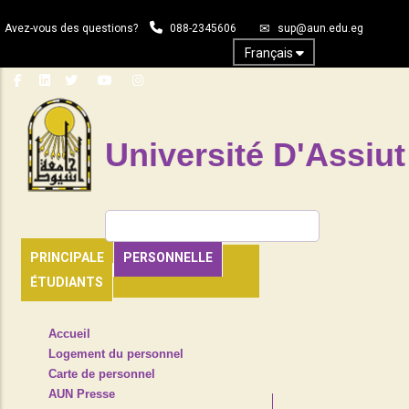
Aller
Avez-vous des questions?
088-2345606
sup@aun.edu.eg
au
contenu
Français
principal
Université D'Assiut
Rechercher
PRINCIPALE
PERSONNELLE
ÉTUDIANTS
TOP
Accueil
HEADER
Logement du personnel
NAVIGATION
Carte de personnel
MENU
AUN Presse