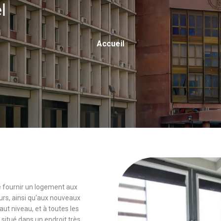
el
Fil
Accueil
D'Ariane
 de fournir un logement aux
rs, ainsi qu'aux nouveaux
 niveau, et à toutes les
 situé dans un endroit très