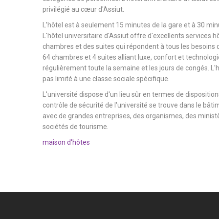
privilégié au cœur d'Assiut.
L’hôtel est à seulement 15 minutes de la gare et à 30 minu
L'hôtel universitaire d'Assiut offre d'excellents services h
chambres et des suites qui répondent à tous les besoins d
64 chambres et 4 suites alliant luxe, confort et technologi
régulièrement toute la semaine et les jours de congés. L'hô
pas limité à une classe sociale spécifique.
L'université dispose d'un lieu sûr en termes de dispositions
contrôle de sécurité de l'université se trouve dans le bâtim
avec de grandes entreprises, des organismes, des ministèr
sociétés de tourisme.
maison d'hôtes