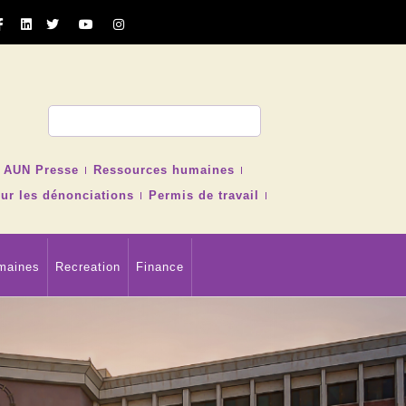
cher
AUN Presse
Ressources humaines
ur les dénonciations
Permis de travail
maines
Recreation
Finance