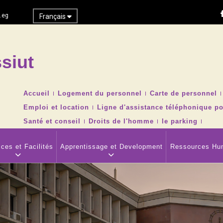
.eg
Français
siut
Recher
TOP
Accueil
Logement du personnel
Carte de personnel
HEADER
Emploi et location
Ligne d'assistance téléphonique po
NAVIGATION
MENU
Santé et conseil
Droits de l'homme
le parking
ces et Facilités
Apprentissage et Development
Ressources Hu