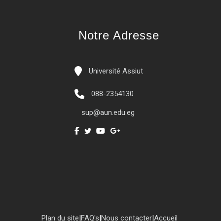
Notre Adresse
Université Assiut
088-2354130
sup@aun.edu.eg
Plan du site
|
FAQ's
|
Nous contacter
|
Accueil