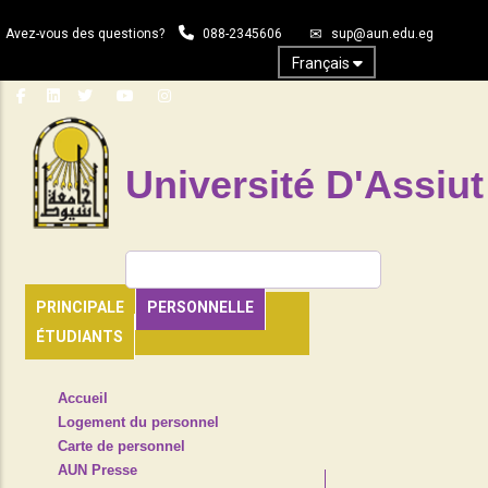
Aller
Avez-vous des questions?
088-2345606
sup@aun.edu.eg
au
contenu
Français
principal
Université D'Assiut
Rechercher
PRINCIPALE
PERSONNELLE
ÉTUDIANTS
TOP
Accueil
HEADER
Logement du personnel
NAVIGATION
Carte de personnel
MENU
AUN Presse