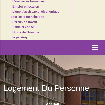
Ressources humaines
Emploi et location
Ligne d'assistance téléphonique
pour les dénonciations
Permis de travail
Santé et conseil
Droits de l'homme
le parking
Logement Du Personnel
Fil
Accueil