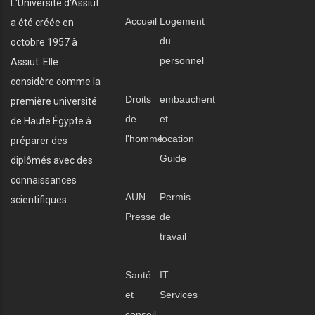
L'Université d'Assiut
Accueil
Logement
a été créée en
du
octobre 1957 à
personnel
Assiut. Elle
considère comme la
Droits
embauchent
première université
de
et
de Haute Égypte à
l'homme
location
préparer des
Guide
diplômés avec des
connaissances
AUN
Permis
scientifiques.
Presse
de
travail
Santé
IT
et
Services
conseil