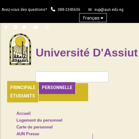
Aller
Avez-vous des questions?
088-2345606
sup@aun.edu.eg
au
contenu
Français
principal
Université D'Assiut
Rechercher
PRINCIPALE
PERSONNELLE
ÉTUDIANTS
TOP
Accueil
HEADER
Logement du personnel
NAVIGATION
Carte de personnel
MENU
AUN Presse