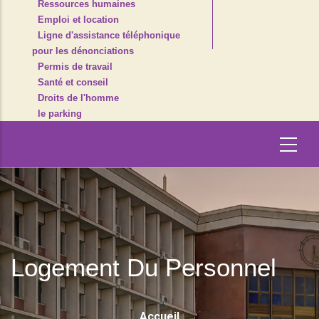
Ressources humaines
Emploi et location
Ligne d'assistance téléphonique
pour les dénonciations
Permis de travail
Santé et conseil
Droits de l'homme
le parking
Logement Du Personnel
Fil
Accueil