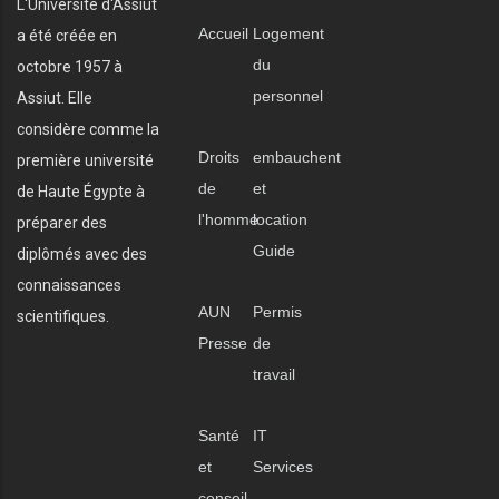
L'Université d'Assiut
Accueil
Logement
a été créée en
du
octobre 1957 à
personnel
Assiut. Elle
considère comme la
Droits
embauchent
première université
de
et
de Haute Égypte à
l'homme
location
préparer des
Guide
diplômés avec des
connaissances
AUN
Permis
scientifiques.
Presse
de
travail
Santé
IT
et
Services
conseil