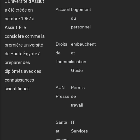
L'Université d'Assiut
Accueil
Logement
a été créée en
du
octobre 1957 à
personnel
Assiut. Elle
considère comme la
Droits
embauchent
première université
de
et
de Haute Égypte à
l'homme
location
préparer des
Guide
diplômés avec des
connaissances
AUN
Permis
scientifiques.
Presse
de
travail
Santé
IT
et
Services
conseil