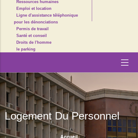
Ressources humaines
Emploi et location
Ligne d'assistance téléphonique
pour les dénonciations
Permis de travail
Santé et conseil
Droits de l'homme
le parking
Logement Du Personnel
Fil
Accueil