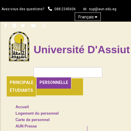
Aller
Avez-vous des questions?
088-2345606
sup@aun.edu.eg
au
contenu
Français
principal
Université D'Assiut
Rechercher
PRINCIPALE
PERSONNELLE
ÉTUDIANTS
TOP
Accueil
HEADER
Logement du personnel
NAVIGATION
Carte de personnel
MENU
AUN Presse