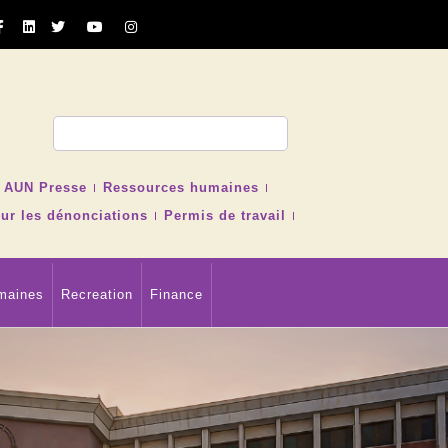
cher
AUN Presse
Ressources humaines
ur les dénonciations
Permis de travail
maines
Recreation
Finance