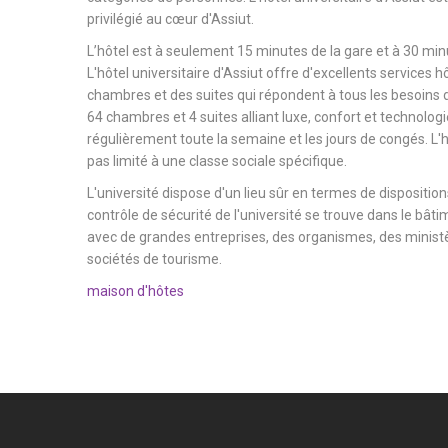
privilégié au cœur d'Assiut.
L’hôtel est à seulement 15 minutes de la gare et à 30 minu
L'hôtel universitaire d'Assiut offre d'excellents services h
chambres et des suites qui répondent à tous les besoins d
64 chambres et 4 suites alliant luxe, confort et technologi
régulièrement toute la semaine et les jours de congés. L'hô
pas limité à une classe sociale spécifique.
L'université dispose d'un lieu sûr en termes de dispositions
contrôle de sécurité de l'université se trouve dans le bâtim
avec de grandes entreprises, des organismes, des ministèr
sociétés de tourisme.
maison d'hôtes