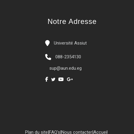
Notre Adresse
Université Assiut
088-2354130
sup@aun.edu.eg
Plan du site
|
FAQ's
|
Nous contacter
|
Accueil