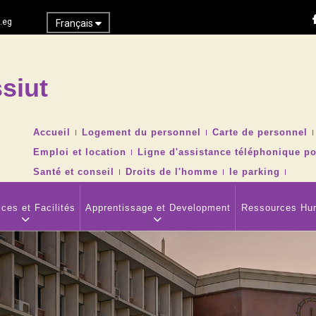
.eg
Français
siut
Recher
TOP
Accueil
Logement du personnel
Carte de personnel
HEADER
Emploi et location
Ligne d'assistance téléphonique po
NAVIGATION
MENU
Santé et conseil
Droits de l'homme
le parking
ces et Facilités
Apprentissage et Development
Ressources Hu