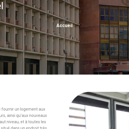
el
Fil
Accueil
D'Ariane
 de fournir un logement aux
rs, ainsi qu'aux nouveaux
 niveau, et à toutes les
 situé dans un endroit très