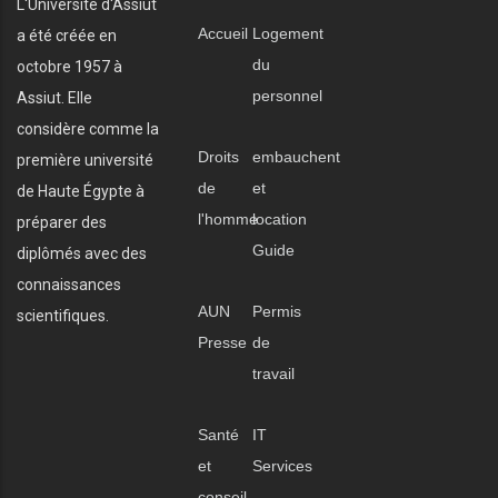
L'Université d'Assiut
Accueil
Logement
a été créée en
du
octobre 1957 à
personnel
Assiut. Elle
considère comme la
Droits
embauchent
première université
de
et
de Haute Égypte à
l'homme
location
préparer des
Guide
diplômés avec des
connaissances
AUN
Permis
scientifiques.
Presse
de
travail
Santé
IT
et
Services
conseil