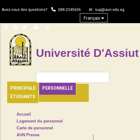
Aller
Avez-vous des questions?
088-2345606
sup@aun.edu.eg
au
contenu
Français
principal
Université D'Assiut
Rechercher
PRINCIPALE
PERSONNELLE
ÉTUDIANTS
TOP
Accueil
HEADER
Logement du personnel
NAVIGATION
Carte de personnel
MENU
AUN Presse