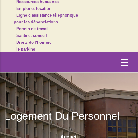
Ressources humaines
Emploi et location
Ligne d'assistance téléphonique
pour les dénonciations
Permis de travail
Santé et conseil
Droits de l'homme
le parking
Logement Du Personnel
Fil
Accueil