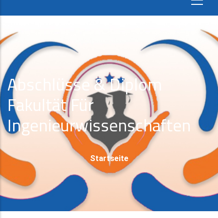
Abschlüsse & Diplom
Fakultät Für
Ingenieurwissenschaften
Pfadnavigation
Startseite