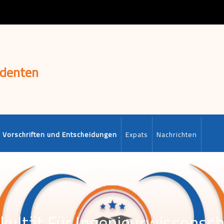
udenten
Vorschriften und Entscheidungen
Expats
Nachrichten
kultät Für Ingenieurwissensc