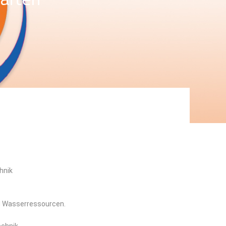
hnik
d Wasserressourcen.
echnik