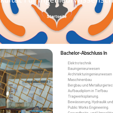
Pfadnavigation
Startseite
Bachelor-Abschluss In
Elektrotechnik
Bauingenieurwesen
Architekturingenieurwesen
Maschinenbau
Bergbau und Metallurgietec
Aufbaudiplom in Tiefbau
Tragwerksplanung.
Bewässerung, Hydraulik un
Public Works Engineering.
Gesundheits- und Umweltt