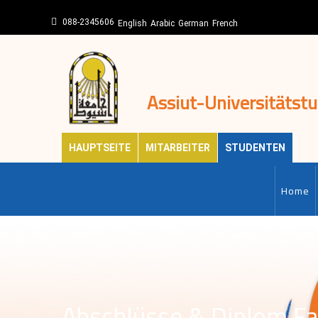
Direkt
088-2345606
zum
English
Arabic
German
French
Inhalt
Assiut-Universitätst
HAUPTSEITE
MITARBEITER
STUDENTEN
MAIN-
EN
Home
Abschlüsse & Diplom Fa