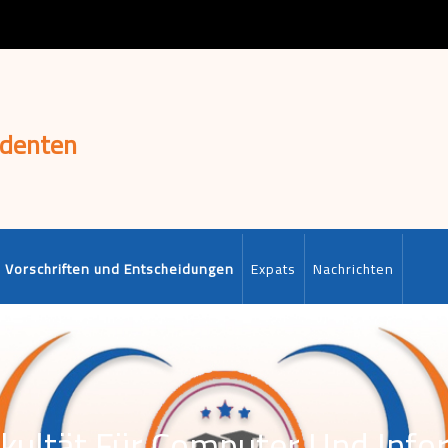
udenten
Vorschriften und Entscheidungen
Expats
Nachrichten
kultät Für Computer Und Info