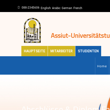
Direkt
088-2345606
zum
English
Arabic
German
French
Inhalt
Assiut-Universitätst
HAUPTSEITE
MITARBEITER
STUDENTEN
MAIN-
EN
Home
Abschlüsse & Diplom Fa