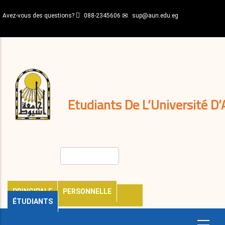
Aller
Avez-vous des questions?
088-2345606
sup@aun.edu.eg
au
contenu
N-
principal
Home
Règlements
&
décisions
Expatriés
Journal
Etudiants De L’Université D’
Rechercher
PRINCIPALE
PERSONNELLE
ÉTUDIANTS