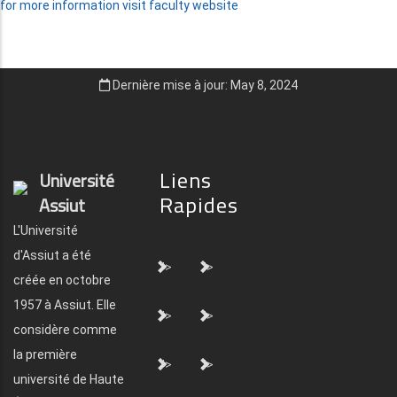
for more information visit faculty website
Dernière mise à jour: May 8, 2024
Liens
Université
Rapides
Assiut
L'Université
d'Assiut a été
">
">
créée en octobre
1957 à Assiut. Elle
">
">
considère comme
la première
">
">
université de Haute