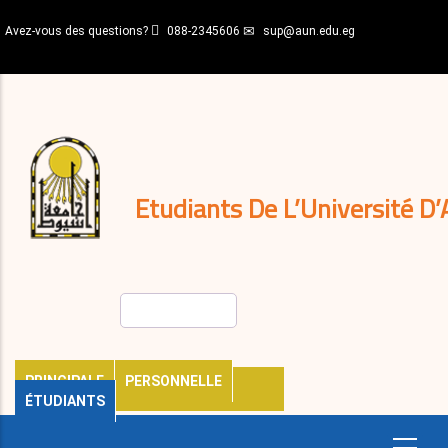
Aller
Avez-vous des questions?
088-2345606
sup@aun.edu.eg
au
contenu
N-
principal
Home
Règlements
&
décisions
Expatriés
Journal
Etudiants De L’Université D’
Rechercher
PRINCIPALE
PERSONNELLE
ÉTUDIANTS